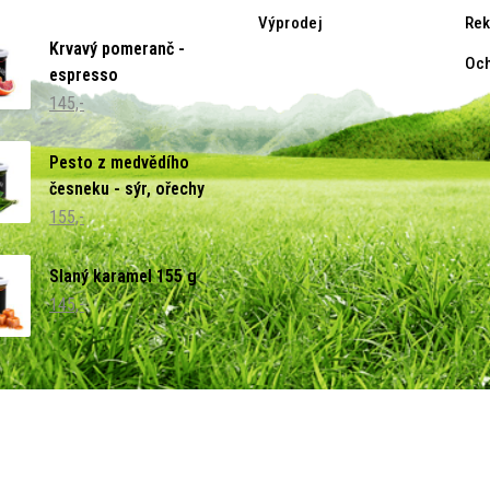
Výprodej
Re
Krvavý pomeranč -
Och
espresso
145,-
Pesto z medvědího
česneku - sýr, ořechy
155,-
Slaný karamel 155 g
145,-