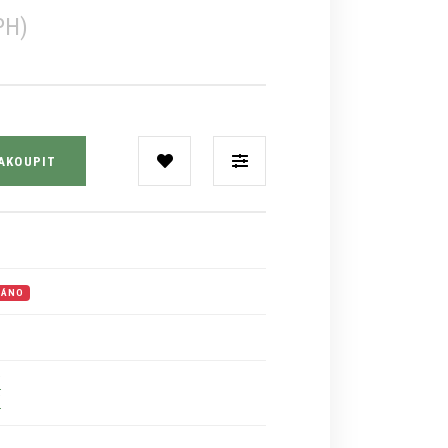
PH)
AKOUPIT
DÁNO
Í
Í