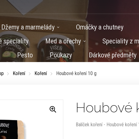
Džemy a marmelády
Omáčky a chutney
 speciality
Med a ořechy
Speciality z 
Pesto
Poukazy
Dárkové předměty
op
Koření
Koření
Houbové koření 10 g
Houbové k
Balíček koření - Houbové koření 