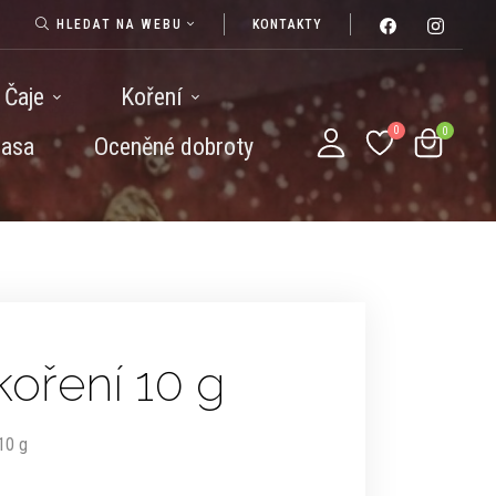
HLEDAT NA WEBU
KONTAKTY
Čaje
Koření
masa
Oceněné dobroty
oření 10 g
10 g