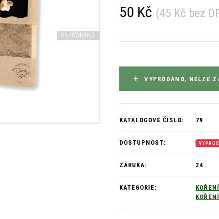
50 Kč
(
45 Kč
bez D
VYPRODANO
VYPRODÁNO, NELZE Z
KATALOGOVÉ ČÍSLO:
79
DOSTUPNOST:
VYPRO
ZÁRUKA:
24
KATEGORIE:
KOŘEN
KOŘEN