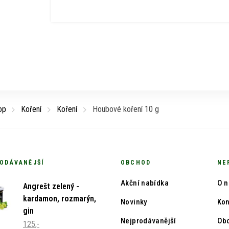
op
Koření
Koření
Houbové koření 10 g
ODÁVANĚJŠÍ
OBCHOD
NE
Akční nabídka
O n
Angrešt zelený -
kardamon, rozmarýn,
Novinky
Kon
gin
Nejprodávanější
Ob
125,-