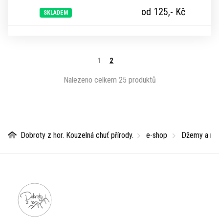
od 125,-
Kč
SKLADEM
1
2
Nalezeno celkem 25 produktů
Dobroty z hor. Kouzelná chuť přírody.
e-shop
Džemy a ma