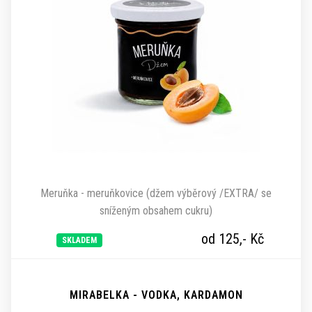
Meruňka - meruňkovice (džem výběrový /EXTRA/ se
sníženým obsahem cukru)
od 125,-
Kč
SKLADEM
MIRABELKA - VODKA, KARDAMON