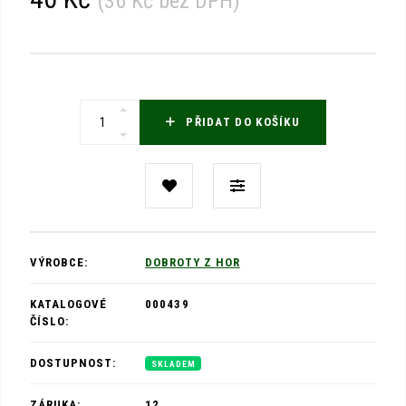
(
36 Kč
bez DPH)
PŘIDAT DO KOŠÍKU
VÝROBCE:
DOBROTY Z HOR
KATALOGOVÉ
000439
ČÍSLO:
DOSTUPNOST:
SKLADEM
ZÁRUKA:
12