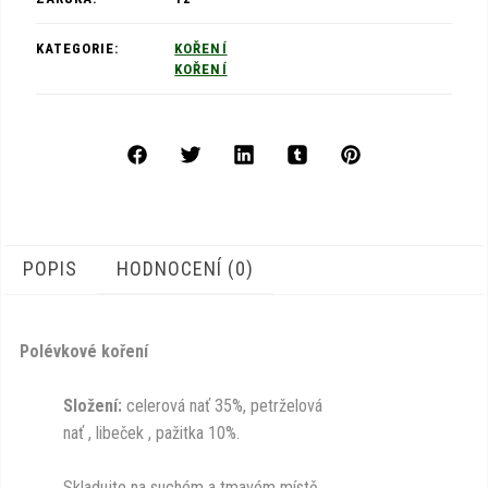
KATEGORIE:
KOŘENÍ
KOŘENÍ
POPIS
HODNOCENÍ (0)
Polévkové koření
Složení:
celerová nať 35%, petrželová
nať , libeček , pažitka 10%.
Skladujte na suchém a tmavém místě.