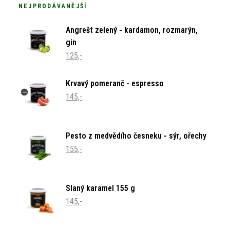
NEJPRODÁVANĚJŠÍ
Angrešt zelený - kardamon, rozmarýn,
gin
125,-
Krvavý pomeranč - espresso
145,-
Pesto z medvědího česneku - sýr, ořechy
155,-
Slaný karamel 155 g
145,-