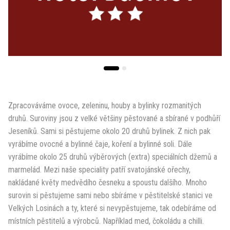
Zpracováváme ovoce, zeleninu, houby a bylinky rozmanitých
druhů. Suroviny jsou z velké většiny pěstované a sbírané v podhůří
Jeseníků. Sami si pěstujeme okolo 20 druhů bylinek. Z nich pak
vyrábíme ovocné a bylinné čaje, koření a bylinné soli. Dále
vyrábíme okolo 25 druhů výběrových (extra) speciálních džemů a
marmelád. Mezi naše speciality patří svatojánské ořechy,
nakládané květy medvědího česneku a spoustu dalšího. Mnoho
surovin si pěstujeme sami nebo sbíráme v pěstitelské stanici ve
Velkých Losinách a ty, které si nevypěstujeme, tak odebíráme od
místních pěstitelů a výrobců. Například med, čokoládu a chilli.