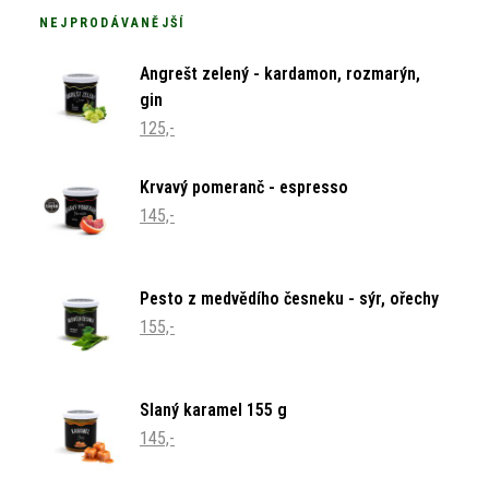
NEJPRODÁVANĚJŠÍ
Angrešt zelený - kardamon, rozmarýn,
gin
125,-
Krvavý pomeranč - espresso
145,-
Pesto z medvědího česneku - sýr, ořechy
155,-
Slaný karamel 155 g
145,-