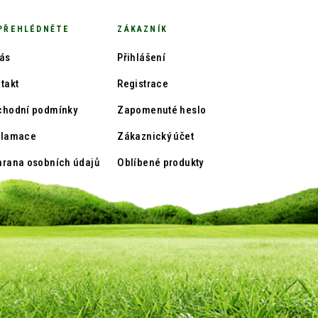
PŘEHLÉDNĚTE
ZÁKAZNÍK
ás
Přihlášení
takt
Registrace
chodní podmínky
Zapomenuté heslo
klamace
Zákaznický účet
rana osobních údajů
Oblíbené produkty