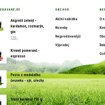
ODÁVANĚJŠÍ
OBCHOD
NE
Akční nabídka
O n
Angrešt zelený -
kardamon, rozmarýn,
Novinky
Kon
gin
Nejprodávanější
Ob
125,-
Výprodej
Re
Krvavý pomeranč -
Och
espresso
145,-
Pesto z medvědího
česneku - sýr, ořechy
155,-
Slaný karamel 155 g